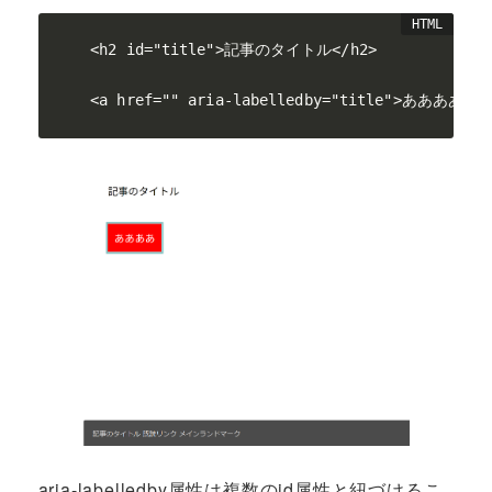
<h2 id="title">記事のタイトル</h2>

<a href="" aria-labelledby="title">ああああ</a
aria-labelledby属性は複数のid属性と紐づけるこ