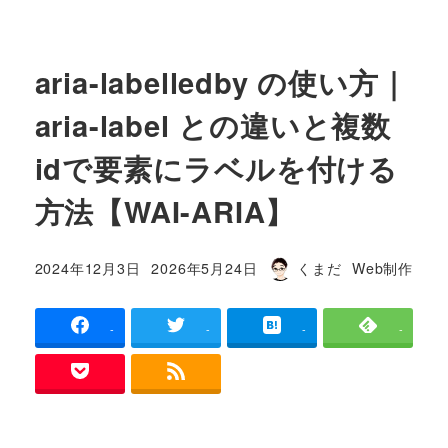
aria-labelledby の使い方｜
aria-label との違いと複数
idで要素にラベルを付ける
方法【WAI-ARIA】
カテゴリー
2024年12月3日
2026年5月24日
くまだ
Web制作
投稿日
更新日
著
者
-
-
-
-