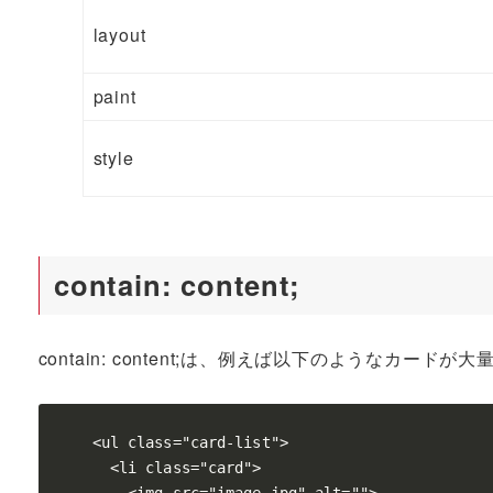
layout
paint
style
contain: content
;
contain: content;は、例えば以下のようなカ
<ul class="card-list">

  <li class="card">
