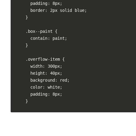
  padding: 8px;

  border: 2px solid blue;

}

.box--paint {

  contain: paint;

}

.overflow-item {

  width: 300px;

  height: 40px;

  background: red;

  color: white;

  padding: 8px;
