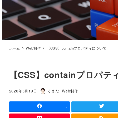
ホーム
Web制作
【CSS】containプロパティについて
【CSS】containプロパ
カテゴリー
2026年5月19日
くまだ
Web制作
投稿日
著
者
-