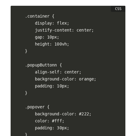
.container {

    display: flex;

    justify-content: center;

    gap: 10px;

    height: 100vh;

}

.popupButtonn {

    align-self: center;

    background-color: orange;

    padding: 10px;

}

.popover {

    background-color: #222;

    color: #fff;

    padding: 30px;
