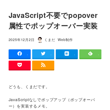
JavaScript不要でpopover
属性でポップオーバー実装
カテゴリー
2025年12月2日
くまだ
Web制作
投稿日
著
者
-
-
-
-
どうも、くまだです。
JavaScriptなしでポップアップ（ポップオーバ
ー）を実装するメモ。